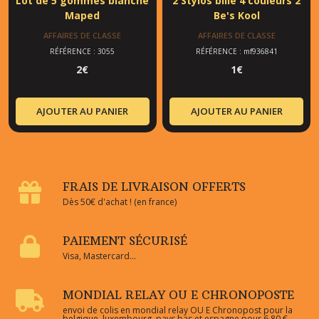
Lot de 5 gommes blanche
2 Stylos bille 4 couleurs 2
Maped
Be's Kool
AFFAIRES DE CLASSE
AFFAIRES DE CLASSE
RÉFÉRENCE : 3055
RÉFÉRENCE : mf936841
2
€
1
€
AJOUTER AU PANIER
AJOUTER AU PANIER
FRAIS DE LIVRAISON OFFERTS
Dès 50€ d'achat ! (en france)
PAIEMENT SÉCURISÉ
Visa, Mastercard...
MONDIAL RELAY OU E CHRONOPOSTE
envoi de colis en mondial relay OU E Chronopost pour la
belgique, luxembourg, pays bas et espagne pour 6.80 €