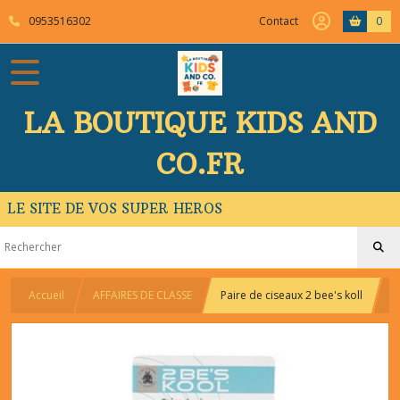
0953516302
Contact
0
LA BOUTIQUE KIDS AND
CO.FR
LE SITE DE VOS SUPER HEROS
Accueil
AFFAIRES DE CLASSE
Paire de ciseaux 2 bee's koll