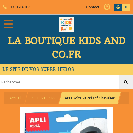
0953516302
Contact
0
LA BOUTIQUE KIDS AND
CO.FR
LE SITE DE VOS SUPER HEROS
Accueil
JOUETS DIVERS
APLI Boîte kit créatif Chevalier