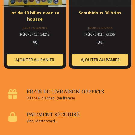
lot de 10 billes avec sa
Scoubidous 30 brins
housse
JOUETS DIVERS
JOUETS DIVERS
RÉFÉRENCE : 54212
RÉFÉRENCE : jc9306
4
€
3
€
AJOUTER AU PANIER
AJOUTER AU PANIER
FRAIS DE LIVRAISON OFFERTS
Dès 50€ d'achat ! (en france)
PAIEMENT SÉCURISÉ
Visa, Mastercard...