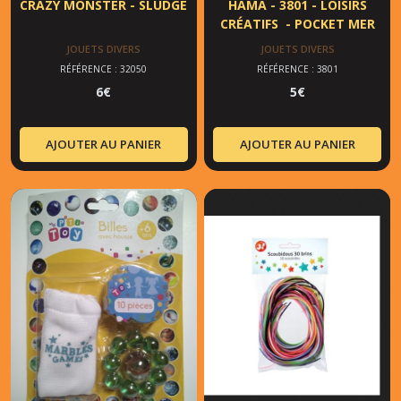
CRAZY MONSTER - SLUDGE
HAMA - 3801 - LOISIRS
CRÉATIFS - POCKET MER
JOUETS DIVERS
JOUETS DIVERS
RÉFÉRENCE : 32050
RÉFÉRENCE : 3801
6
€
5
€
AJOUTER AU PANIER
AJOUTER AU PANIER