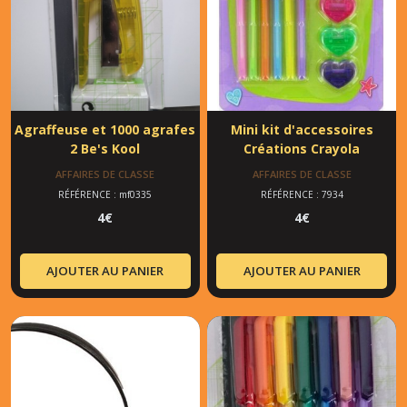
Agraffeuse et 1000 agrafes
Mini kit d'accessoires
2 Be's Kool
Créations Crayola
AFFAIRES DE CLASSE
AFFAIRES DE CLASSE
RÉFÉRENCE : mf0335
RÉFÉRENCE : 7934
4
€
4
€
AJOUTER AU PANIER
AJOUTER AU PANIER