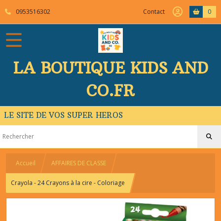
0953516302
Contact
0
LA BOUTIQUE KIDS AND
CO.FR
LE SITE DE VOS SUPER HEROS
Accueil
AFFAIRES DE CLASSE
Crayola - 24 Crayons à la cire - Coloriage