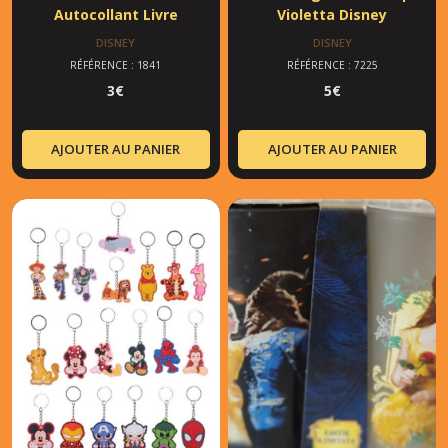
Autocollant Livre
Violetta Disney
DISNEY
DISNEY
RÉFÉRENCE : 1841
RÉFÉRENCE : 7225
3
€
5
€
AJOUTER AU PANIER
AJOUTER AU PANIER