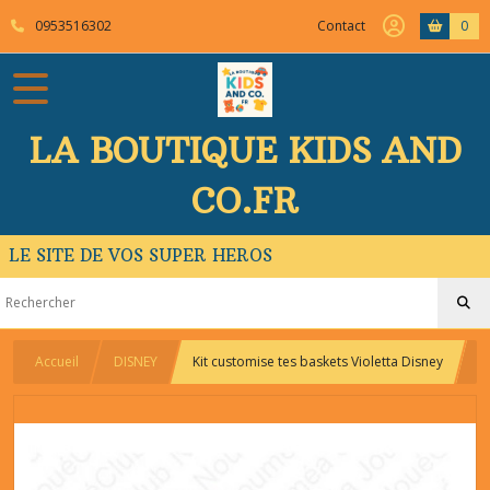
0953516302
Contact
0
LA BOUTIQUE KIDS AND
CO.FR
LE SITE DE VOS SUPER HEROS
Accueil
DISNEY
Kit customise tes baskets Violetta Disney