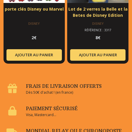
porte clés Disney ou Marvel
Lot de 2 verres la Belle et la
Betes de Disney Edition
Limitée
DISNEY
DISNEY
RÉFÉRENCE : 3317
2
€
8
€
AJOUTER AU PANIER
AJOUTER AU PANIER
FRAIS DE LIVRAISON OFFERTS
Dès 50€ d'achat ! (en france)
PAIEMENT SÉCURISÉ
Visa, Mastercard...
MONDIAL RELAY OU E CHRONOPOSTE