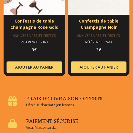
Confettis de table
Confettis de table
Champagne Rose Gold
Champagne Noir
ANNIVERSAIRES ET FESTIFS
ANNIVERSAIRES ET FESTIFS
RÉFÉRENCE : 2163
RÉFÉRENCE : 2414
3
€
3
€
AJOUTER AU PANIER
AJOUTER AU PANIER
FRAIS DE LIVRAISON OFFERTS
Dès 50€ d'achat ! (en france)
PAIEMENT SÉCURISÉ
Visa, Mastercard...