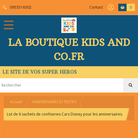
0953516302
Contact
0
LA BOUTIQUE KIDS AND
CO.FR
LE SITE DE VOS SUPER HEROS
Accueil
ANNIVERSAIRES ET FESTIFS
Lot de 6 sachets de confiseries Cars Disney pour les anniversaires.