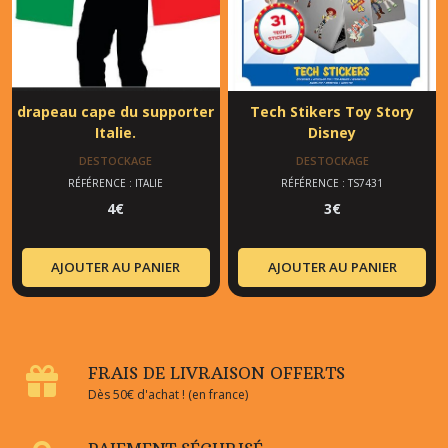
drapeau cape du supporter
Tech Stikers Toy Story
Italie.
Disney
DESTOCKAGE
DESTOCKAGE
RÉFÉRENCE : ITALIE
RÉFÉRENCE : TS7431
4
€
3
€
AJOUTER AU PANIER
AJOUTER AU PANIER
FRAIS DE LIVRAISON OFFERTS
Dès 50€ d'achat ! (en france)