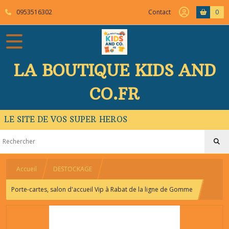
0953516302
Contact
0
LA BOUTIQUE KIDS AND
CO.FR
LE SITE DE VOS SUPER HEROS
Accueil
DESTOCKAGE
Porte-cartes, salon d'accueil Vip à Rabat de la ligne de Gomme