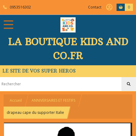
0953516302
Contact
0
LA BOUTIQUE KIDS AND
CO.FR
LE SITE DE VOS SUPER HEROS
Accueil
ANNIVERSAIRES ET FESTIFS
drapeau cape du supporter Italie