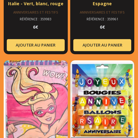
Italie - Vert, blanc, rouge
Espagne
ANNIVERSAIRES ET FESTIFS
ANNIVERSAIRES ET FESTIFS
RÉFÉRENCE : 359983
RÉFÉRENCE : 359961
6
€
6
€
AJOUTER AU PANIER
AJOUTER AU PANIER