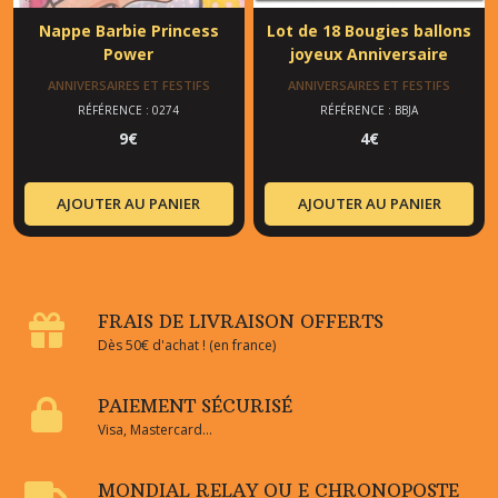
Nappe Barbie Princess
Lot de 18 Bougies ballons
Power
joyeux Anniversaire
ANNIVERSAIRES ET FESTIFS
ANNIVERSAIRES ET FESTIFS
RÉFÉRENCE : 0274
RÉFÉRENCE : BBJA
9
€
4
€
AJOUTER AU PANIER
AJOUTER AU PANIER
FRAIS DE LIVRAISON OFFERTS
Dès 50€ d'achat ! (en france)
PAIEMENT SÉCURISÉ
Visa, Mastercard...
MONDIAL RELAY OU E CHRONOPOSTE