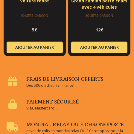
Voiture robot
Grand camion porte chars
avec 4 véhicules
JOUETS GARCON
JOUETS GARCON
5
€
12
€
AJOUTER AU PANIER
AJOUTER AU PANIER
FRAIS DE LIVRAISON OFFERTS
Dès 50€ d'achat ! (en france)
PAIEMENT SÉCURISÉ
Visa, Mastercard...
MONDIAL RELAY OU E CHRONOPOSTE
envoi de colis en mondial relay OU E Chronopost pour la