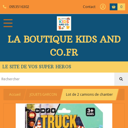
0953516302
Contact
0
LA BOUTIQUE KIDS AND
CO.FR
LE SITE DE VOS SUPER HEROS
Accueil
JOUETS GARCON
Lot de 2 camions de chantier