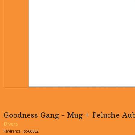
Goodness Gang - Mug + Peluche Aub
Divers
Référence :
p506002