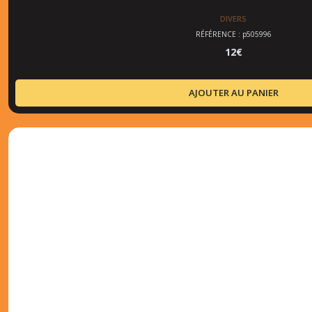
DIVERS
RÉFÉRENCE : p505996
12
€
AJOUTER AU PANIER