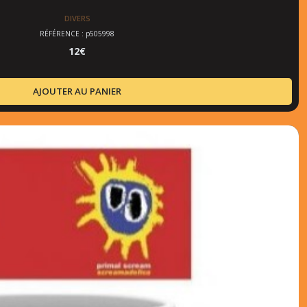
DIVERS
RÉFÉRENCE : p505998
12
€
AJOUTER AU PANIER