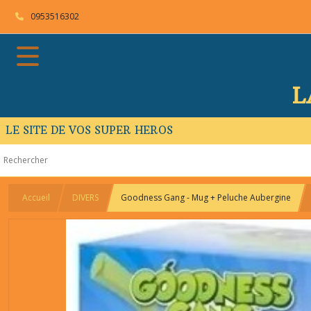
0953516302
L
LE SITE DE VOS SUPER HEROS
Accueil
DIVERS
Goodness Gang - Mug + Peluche Aubergine