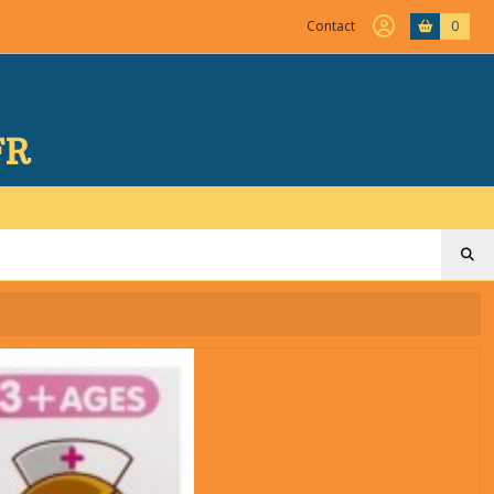
Contact
0
FR