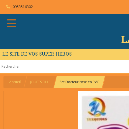
0953516302
L
LE SITE DE VOS SUPER HEROS
Accueil
JOUETS FILLE
Set Docteur rose en PVC