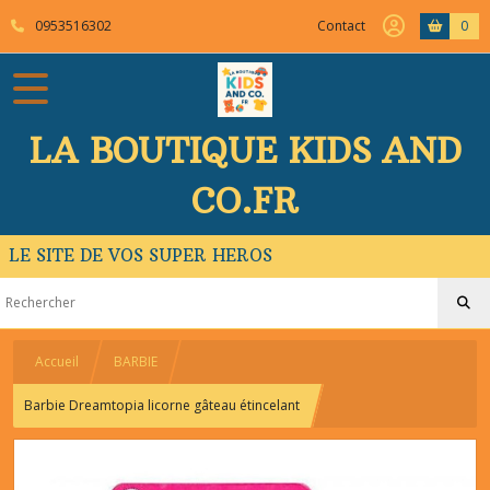
0953516302
Contact
0
LA BOUTIQUE KIDS AND
CO.FR
LE SITE DE VOS SUPER HEROS
Accueil
BARBIE
Barbie Dreamtopia licorne gâteau étincelant