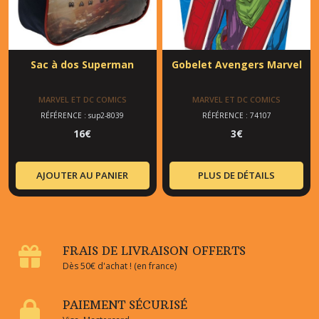
Sac à dos Superman
Gobelet Avengers Marvel
MARVEL ET DC COMICS
MARVEL ET DC COMICS
RÉFÉRENCE : sup2-8039
RÉFÉRENCE : 74107
16
€
3
€
AJOUTER AU PANIER
PLUS DE DÉTAILS
FRAIS DE LIVRAISON OFFERTS
Dès 50€ d'achat ! (en france)
PAIEMENT SÉCURISÉ