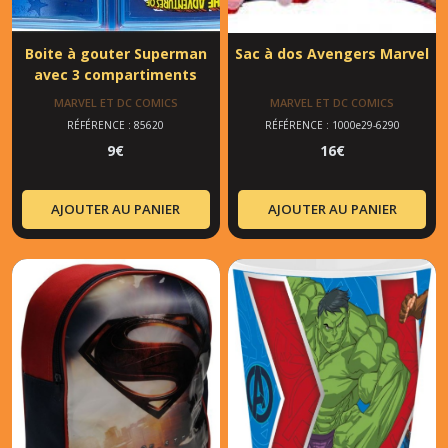
Boite à gouter Superman
Sac à dos Avengers Marvel
avec 3 compartiments
MARVEL ET DC COMICS
MARVEL ET DC COMICS
RÉFÉRENCE : 85620
RÉFÉRENCE : 1000e29-6290
9
€
16
€
AJOUTER AU PANIER
AJOUTER AU PANIER