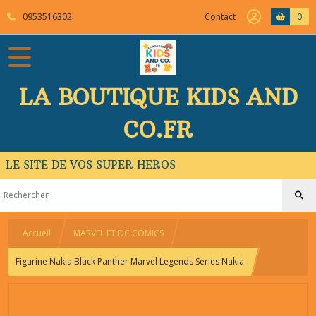
0953516302
Contact
0
LA BOUTIQUE KIDS AND
CO.FR
LE SITE DE VOS SUPER HEROS
Accueil
MARVEL ET DC COMICS
Figurine Nakia Black Panther Marvel Legends Series Nakia