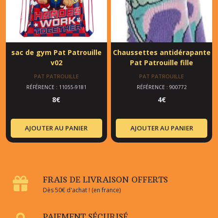
sac de gym Pat Patrouille
Chaussettes antidérapante
v02
Pat Patrouille fille
PAT PATROUILLE
PAT PATROUILLE
RÉFÉRENCE : 11055-9181
RÉFÉRENCE : 900772
8
€
4
€
AJOUTER AU PANIER
AJOUTER AU PANIER
FRAIS DE LIVRAISON OFFERTS
Dès 50€ d'achat ! (en france)
PAIEMENT SÉCURISÉ