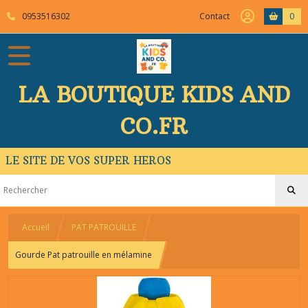
0953516302
Contact
0
LA BOUTIQUE KIDS AND
CO.FR
LE SITE DE VOS SUPER HEROS
Accueil
PAT PATROUILLE
Gourde Pat patrouille en mélamine