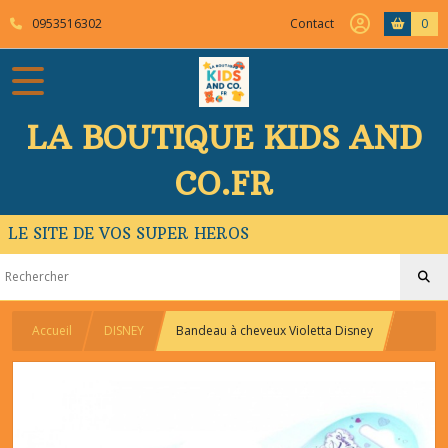
0953516302
Contact
0
LA BOUTIQUE KIDS AND
CO.FR
LE SITE DE VOS SUPER HEROS
Accueil
DISNEY
Bandeau à cheveux Violetta Disney