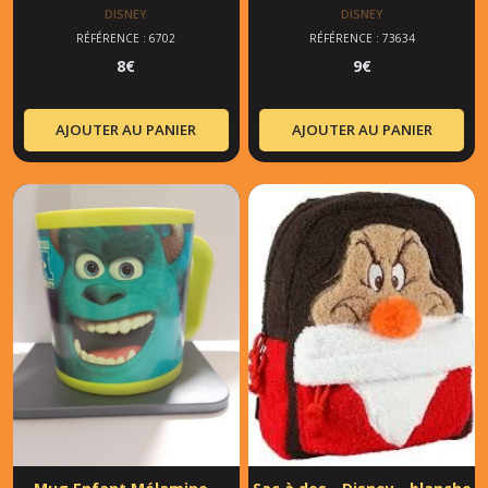
la rescousse !
DISNEY
DISNEY
RÉFÉRENCE : 6702
RÉFÉRENCE : 73634
8
€
9
€
AJOUTER AU PANIER
AJOUTER AU PANIER