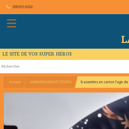
0953516302
L
LE SITE DE VOS SUPER HEROS
Accueil
ANNIVERSAIRES ET FESTIFS
8 assiettes en carton l'age de 