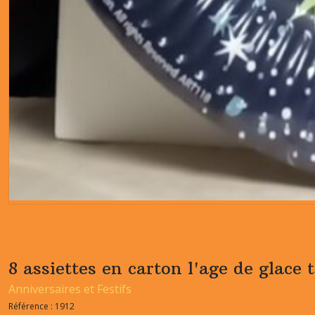
8 assiettes en carton l'age de glace t
Anniversaires et Festifs
Référence :
1912