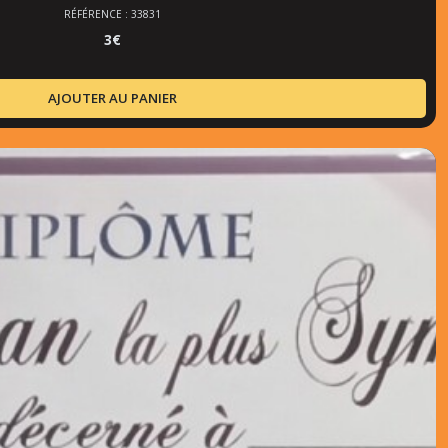
RÉFÉRENCE : 33831
3
€
AJOUTER AU PANIER