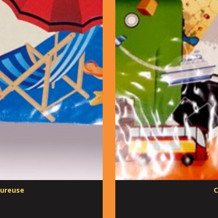
eureuse
C