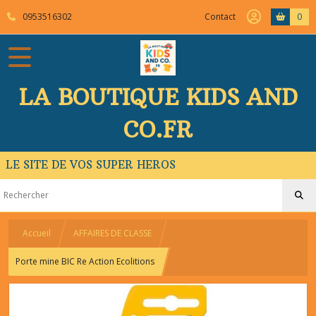
0953516302
Contact
0
LA BOUTIQUE KIDS AND
CO.FR
LE SITE DE VOS SUPER HEROS
Accueil
AFFAIRES DE CLASSE
Porte mine BIC Re Action Ecolitions