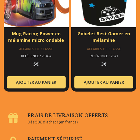
Mug Racing Power en
Gobelet Best Gamer en
mélamine micro ondable
mélamine
AFFAIRES DE CLASSE
AFFAIRES DE CLASSE
RÉFÉRENCE : 29404
RÉFÉRENCE : 2541
5
€
3
€
AJOUTER AU PANIER
AJOUTER AU PANIER
FRAIS DE LIVRAISON OFFERTS
Dès 50€ d'achat ! (en france)
PAIEMENT SÉCURISÉ