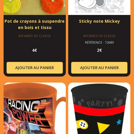
Pot de crayons à suspendre
Sticky note Mickey
en bois et tissu
AFFAIRES DE CLASSE
AFFAIRES DE CLASSE
RÉFÉRENCE : 72689
4
€
2
€
AJOUTER AU PANIER
AJOUTER AU PANIER