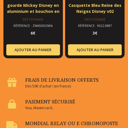
gourde Mickey Disney en
Casquette Bleu Reine des
aluminium et bouchon en
Neiges Disney v02
mélamine v03
DESTOCKAGE
DESTOCKAGE
RÉFÉRENCE : ZWA50002MIA
RÉFÉRENCE : fr022-0887
6
€
3
€
AJOUTER AU PANIER
AJOUTER AU PANIER
FRAIS DE LIVRAISON OFFERTS
Dès 50€ d'achat ! (en france)
PAIEMENT SÉCURISÉ
Visa, Mastercard...
MONDIAL RELAY OU E CHRONOPOSTE