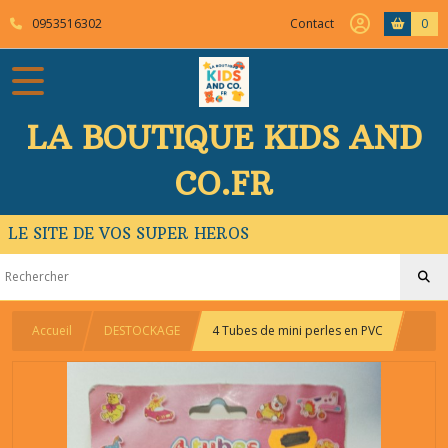
0953516302
Contact
0
LA BOUTIQUE KIDS AND
CO.FR
LE SITE DE VOS SUPER HEROS
Accueil
DESTOCKAGE
4 Tubes de mini perles en PVC