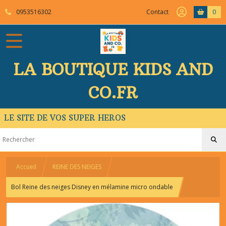
0953516302
Contact
0
LA BOUTIQUE KIDS AND
CO.FR
LE SITE DE VOS SUPER HEROS
Accueil
REINE DES NEIGES
Bol Reine des neiges Disney en mélamine micro ondable