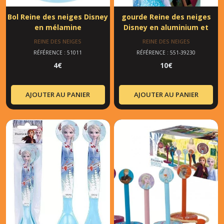
Bol Reine des neiges Disney
gourde Reine des neiges
en mélamine
Disney en aluminium et
bouchon en mélamine
REINE DES NEIGES
REINE DES NEIGES
RÉFÉRENCE : 51011
RÉFÉRENCE : 551-39230
4
€
10
€
AJOUTER AU PANIER
AJOUTER AU PANIER