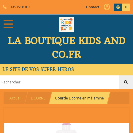
0953516302
Contact
0
LA BOUTIQUE KIDS AND
CO.FR
LE SITE DE VOS SUPER HEROS
Accueil
LICORNE
Gourde Licorne en mélamine