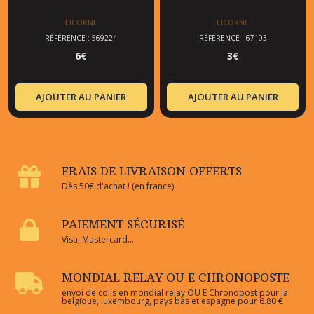
LICORNE
LICORNE
RÉFÉRENCE : 569224
RÉFÉRENCE : 67103
6
€
3
€
AJOUTER AU PANIER
AJOUTER AU PANIER
FRAIS DE LIVRAISON OFFERTS
Dès 50€ d'achat ! (en france)
PAIEMENT SÉCURISÉ
Visa, Mastercard...
MONDIAL RELAY OU E CHRONOPOSTE
envoi de colis en mondial relay OU E Chronopost pour la
belgique, luxembourg, pays bas et espagne pour 6.80 €