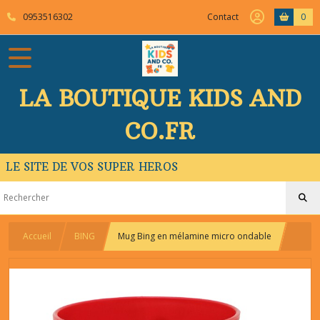
0953516302
Contact
0
LA BOUTIQUE KIDS AND
CO.FR
LE SITE DE VOS SUPER HEROS
Accueil
BING
Mug Bing en mélamine micro ondable