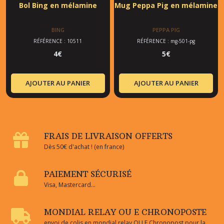
Bol Bing en mélamine
Mug Peppa Pig en mélamine
BING
PEPPA PIG
RÉFÉRENCE : 10511
RÉFÉRENCE : mg-501-pg
4
€
5
€
AJOUTER AU PANIER
AJOUTER AU PANIER
FRAIS DE LIVRAISON OFFERTS
Dès 50€ d'achat ! (en france)
PAIEMENT SÉCURISÉ
Visa, Mastercard...
MONDIAL RELAY OU E CHRONOPOSTE
envoi de colis en mondial relay OU E Chronopost pour la