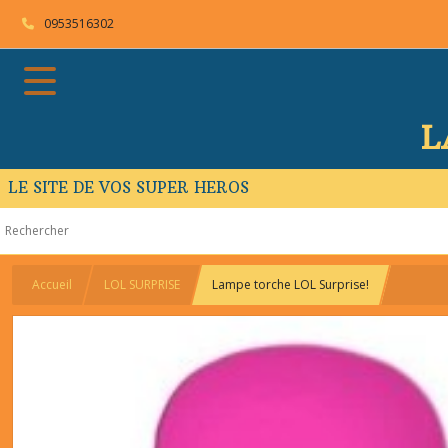
0953516302
L
LE SITE DE VOS SUPER HEROS
Accueil
LOL SURPRISE
Lampe torche LOL Surprise!