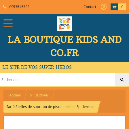
0953516302
Contact
0
LA BOUTIQUE KIDS AND
CO.FR
LE SITE DE VOS SUPER HEROS
Accueil
SPIDERMAN
Sac à ficelles de sport ou de piscine enfant Spiderman