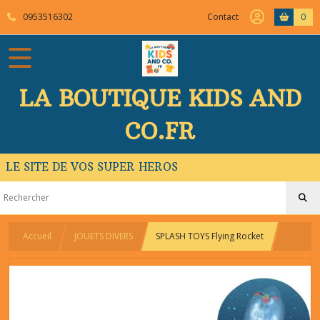
0953516302
Contact
0
LA BOUTIQUE KIDS AND
CO.FR
LE SITE DE VOS SUPER HEROS
Accueil
JOUETS DIVERS
SPLASH TOYS Flying Rocket