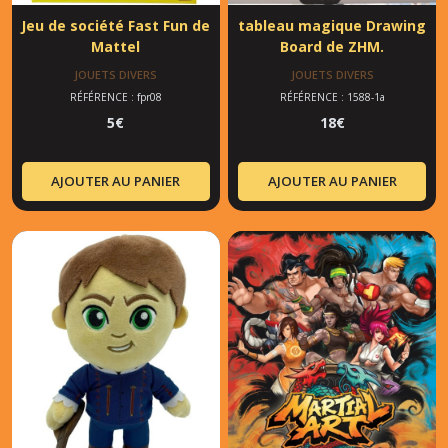
Jeu de société Fast Fun de
tableau magique Drawing
Mattel
Board de ZHM.
JOUETS DIVERS
JOUETS DIVERS
RÉFÉRENCE : fpr08
RÉFÉRENCE : 1588-1a
5
€
18
€
AJOUTER AU PANIER
AJOUTER AU PANIER