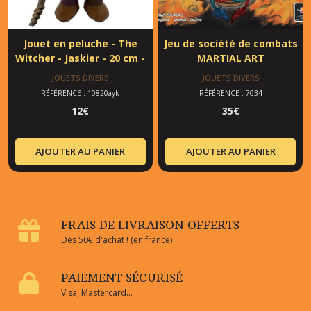
Jouet en peluche - The
Jeu de société de combats
Witcher - Jaskier - 20 cm -
MARTIAL ART
Polyester
JOUETS DIVERS
JOUETS DIVERS
RÉFÉRENCE : 10820ayk
RÉFÉRENCE : 7034
12
€
35
€
AJOUTER AU PANIER
AJOUTER AU PANIER
FRAIS DE LIVRAISON OFFERTS
Dès 50€ d'achat ! (en france)
PAIEMENT SÉCURISÉ
Visa, Mastercard...