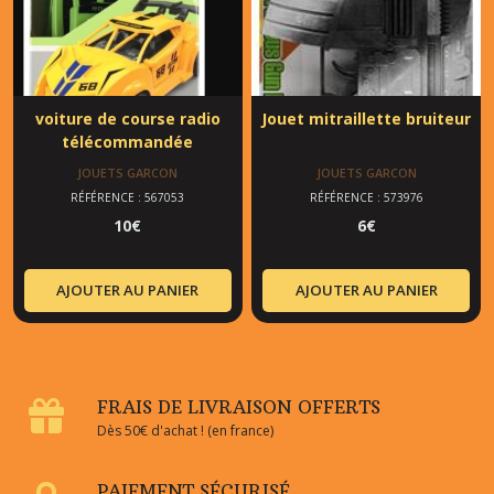
voiture de course radio
Jouet mitraillette bruiteur
télécommandée
JOUETS GARCON
JOUETS GARCON
RÉFÉRENCE : 567053
RÉFÉRENCE : 573976
10
€
6
€
AJOUTER AU PANIER
AJOUTER AU PANIER
FRAIS DE LIVRAISON OFFERTS
Dès 50€ d'achat ! (en france)
PAIEMENT SÉCURISÉ