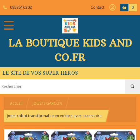
0953516302
Contact
0
LA BOUTIQUE KIDS AND
CO.FR
LE SITE DE VOS SUPER HEROS
Accueil
JOUETS GARCON
Jouet robot transformable en voiture avec accessoire.