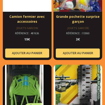
Camion fermier avec
Grande pochette surprise
accessoires
garçon
JOUETS GARCON
JOUETS GARCON
RÉFÉRENCE : 481636
RÉFÉRENCE : l13060
19
€
3
€
AJOUTER AU PANIER
AJOUTER AU PANIER