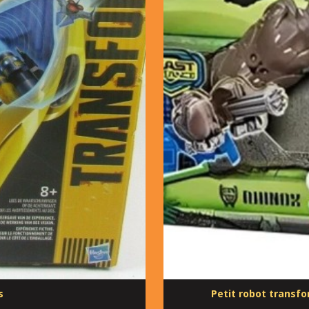
s
Petit robot transf