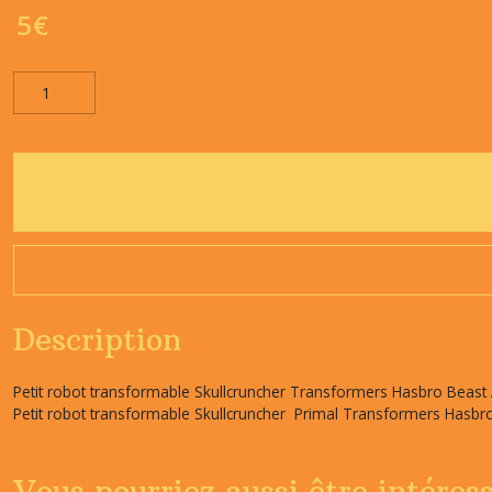
5
€
Description
Petit robot transformable Skullcruncher Transformers Hasbro Beast 
Petit robot transformable Skullcruncher Primal Transformers Hasbro 
Vous pourriez aussi être intéres