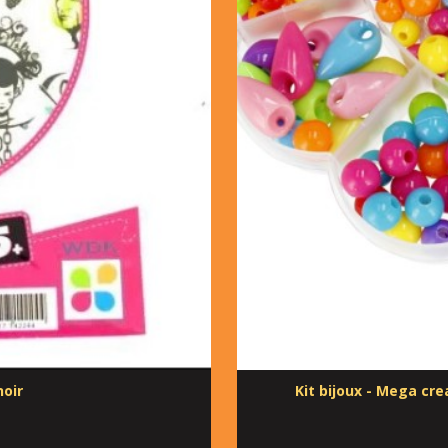
oir
Kit bijoux - Mega cre