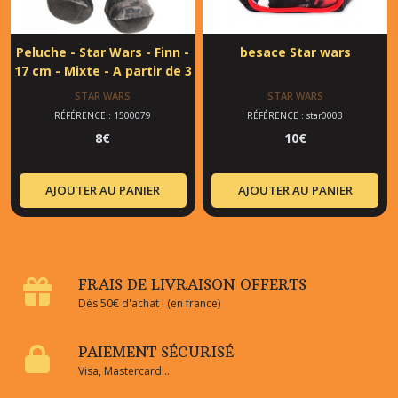
Peluche - Star Wars - Finn -
besace Star wars
17 cm - Mixte - A partir de 3
ans
STAR WARS
STAR WARS
RÉFÉRENCE : 1500079
RÉFÉRENCE : star0003
8
€
10
€
AJOUTER AU PANIER
AJOUTER AU PANIER
FRAIS DE LIVRAISON OFFERTS
Dès 50€ d'achat ! (en france)
PAIEMENT SÉCURISÉ
Visa, Mastercard...