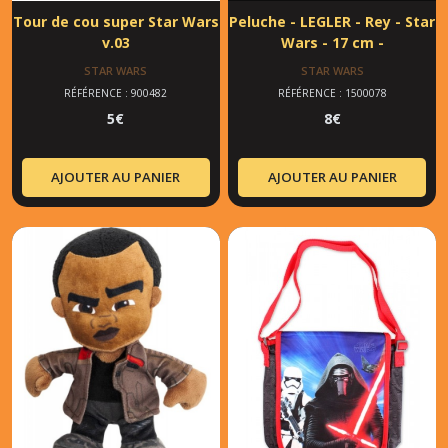
Tour de cou super Star Wars
Peluche - LEGLER - Rey - Star
v.03
Wars - 17 cm -
STAR WARS
STAR WARS
RÉFÉRENCE : 900482
RÉFÉRENCE : 1500078
5
€
8
€
AJOUTER AU PANIER
AJOUTER AU PANIER