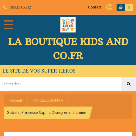
0953516302
Contact
0
LA BOUTIQUE KIDS AND
CO.FR
LE SITE DE VOS SUPER HEROS
Accueil
PRINCESSE SOPHIA
Gobelet Princesse Sophia Disney en mélamine