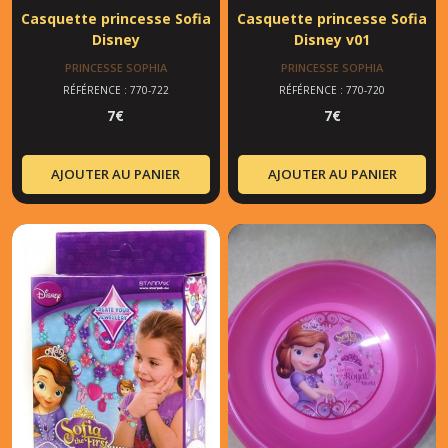
Casquette princesse Sofia
Casquette princesse Sofia
Disney
Disney v01
PRINCESSE SOPHIA
PRINCESSE SOPHIA
RÉFÉRENCE : 770-722
RÉFÉRENCE : 770-720
7
€
7
€
AJOUTER AU PANIER
AJOUTER AU PANIER