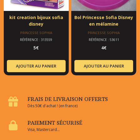
kit creation bijoux sofia
Bol Princesse Sofia Disney
disney
en mélamine
PRINCESSE SOPHIA
PRINCESSE SOPHIA
RÉFÉRENCE : 313559
RÉFÉRENCE : 53611
5
€
4
€
AJOUTER AU PANIER
AJOUTER AU PANIER
FRAIS DE LIVRAISON OFFERTS
Dès 50€ d'achat ! (en france)
PAIEMENT SÉCURISÉ
Visa, Mastercard...