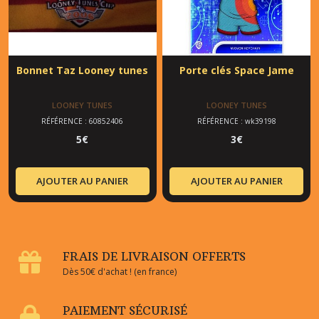
Bonnet Taz Looney tunes
Porte clés Space Jame
LOONEY TUNES
LOONEY TUNES
RÉFÉRENCE : 60852406
RÉFÉRENCE : wk39198
5
€
3
€
AJOUTER AU PANIER
AJOUTER AU PANIER
FRAIS DE LIVRAISON OFFERTS
Dès 50€ d'achat ! (en france)
PAIEMENT SÉCURISÉ