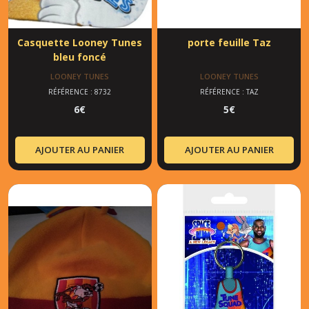
Casquette Looney Tunes
porte feuille Taz
bleu foncé
LOONEY TUNES
LOONEY TUNES
RÉFÉRENCE : 8732
RÉFÉRENCE : TAZ
6
€
5
€
AJOUTER AU PANIER
AJOUTER AU PANIER