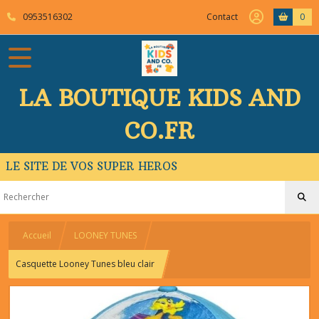
0953516302
Contact
0
LA BOUTIQUE KIDS AND
CO.FR
LE SITE DE VOS SUPER HEROS
Accueil
LOONEY TUNES
Casquette Looney Tunes bleu clair