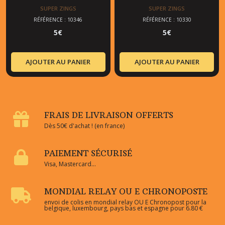
SUPER ZINGS
SUPER ZINGS
RÉFÉRENCE : 10346
RÉFÉRENCE : 10330
5
€
5
€
AJOUTER AU PANIER
AJOUTER AU PANIER
FRAIS DE LIVRAISON OFFERTS
Dès 50€ d'achat ! (en france)
PAIEMENT SÉCURISÉ
Visa, Mastercard...
MONDIAL RELAY OU E CHRONOPOSTE
envoi de colis en mondial relay OU E Chronopost pour la
belgique, luxembourg, pays bas et espagne pour 6.80 €