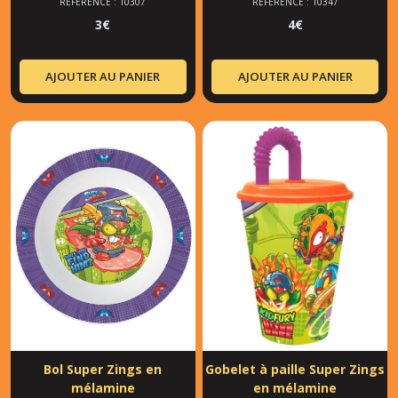
RÉFÉRENCE : 10307
RÉFÉRENCE : 10347
3
€
4
€
AJOUTER AU PANIER
AJOUTER AU PANIER
Bol Super Zings en
Gobelet à paille Super Zings
mélamine
en mélamine