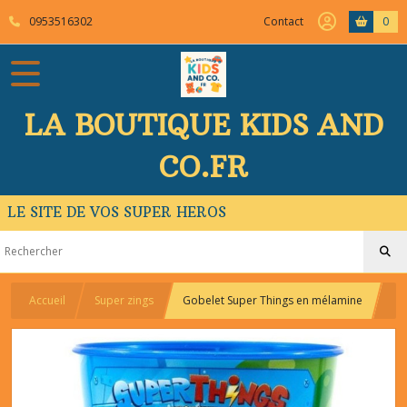
0953516302
Contact
0
LA BOUTIQUE KIDS AND
CO.FR
LE SITE DE VOS SUPER HEROS
Accueil
Super zings
Gobelet Super Things en mélamine