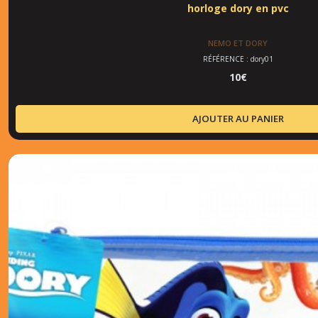
horloge dory en pvc
NEMO ET DORY
RÉFÉRENCE : dory01
10
€
AJOUTER AU PANIER