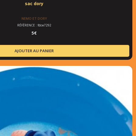
sac dory
NEMO ET DORY
RÉFÉRENCE : fdcw7292
5
€
AJOUTER AU PANIER