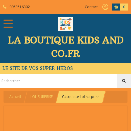
0953516302
Contact
0
LA BOUTIQUE KIDS AND
CO.FR
LE SITE DE VOS SUPER HEROS
Accueil
LOL SURPRISE
Casquette Lol surprise