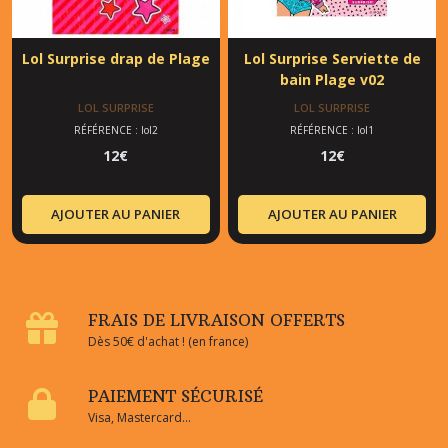
Lol Surprise drap de Plage
Lol Surprise Serviette de
bain Plage v02
LOL SURPRISE
LOL SURPRISE
RÉFÉRENCE : lol2
RÉFÉRENCE : lol1
12
€
12
€
AJOUTER AU PANIER
AJOUTER AU PANIER
FRAIS DE LIVRAISON OFFERTS
Dès 50€ d'achat ! (en france)
PAIEMENT SÉCURISÉ
Visa, Mastercard...