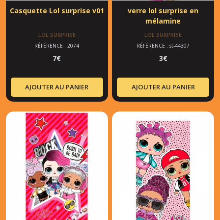
Casquette Lol surprise v01
verre lol surprise en
mélamine
LOL SURPRISE
LOL SURPRISE
RÉFÉRENCE : 2074
RÉFÉRENCE : st-44307
7
€
3
€
AJOUTER AU PANIER
AJOUTER AU PANIER