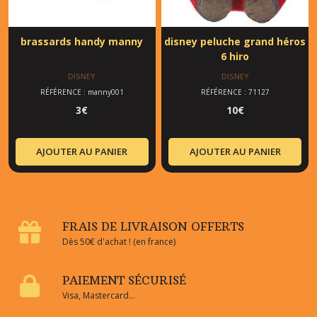
brassards handy manny
disney peluche grand héros
6 hiro
DISNEY
DISNEY
RÉFÉRENCE : manny001
RÉFÉRENCE : 71127
3
€
10
€
AJOUTER AU PANIER
AJOUTER AU PANIER
FRAIS DE LIVRAISON OFFERTS
Dès 50€ d'achat ! (en france)
PAIEMENT SÉCURISÉ
Visa, Mastercard...