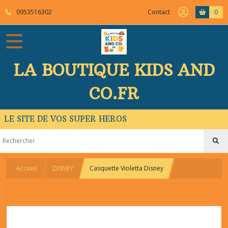
0953516302
Contact
0
LA BOUTIQUE KIDS AND
CO.FR
LE SITE DE VOS SUPER HEROS
Accueil
DISNEY
Casquette Violetta Disney