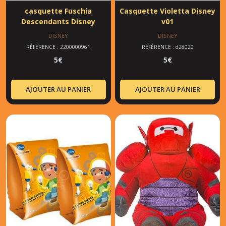
casquette Fuschia
Casquette Violetta Disney
Descendants Disney
v01
DISNEY
DISNEY
RÉFÉRENCE : 2200000961
RÉFÉRENCE : d28020
5
€
5
€
AJOUTER AU PANIER
AJOUTER AU PANIER