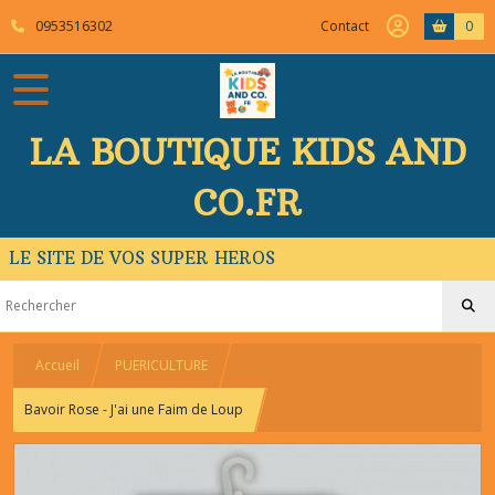
0953516302
Contact
0
LA BOUTIQUE KIDS AND
CO.FR
LE SITE DE VOS SUPER HEROS
Accueil
PUERICULTURE
Bavoir Rose - J'ai une Faim de Loup