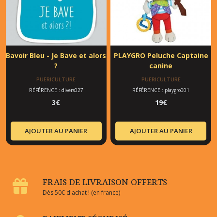
Bavoir Bleu - Je Bave et alors
PLAYGRO Peluche Captaine
?
canine
PUERICULTURE
PUERICULTURE
RÉFÉRENCE : divers027
RÉFÉRENCE : playgro001
3
€
19
€
AJOUTER AU PANIER
AJOUTER AU PANIER
FRAIS DE LIVRAISON OFFERTS
Dès 50€ d'achat ! (en france)