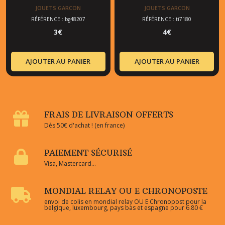
JOUETS GARCON
JOUETS GARCON
RÉFÉRENCE : bg48207
RÉFÉRENCE : ti7180
3
€
4
€
AJOUTER AU PANIER
AJOUTER AU PANIER
FRAIS DE LIVRAISON OFFERTS
Dès 50€ d'achat ! (en france)
PAIEMENT SÉCURISÉ
Visa, Mastercard...
MONDIAL RELAY OU E CHRONOPOSTE
envoi de colis en mondial relay OU E Chronopost pour la
belgique, luxembourg, pays bas et espagne pour 6.80 €