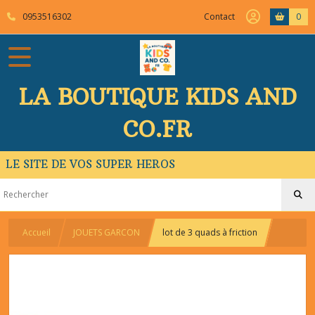
0953516302
Contact
0
LA BOUTIQUE KIDS AND
CO.FR
LE SITE DE VOS SUPER HEROS
Accueil
JOUETS GARCON
lot de 3 quads à friction