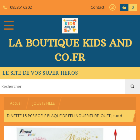
0953516302
Contact
0
LA BOUTIQUE KIDS AND
CO.FR
LE SITE DE VOS SUPER HEROS
Accueil
JOUETS FILLE
DINETTE 15 PCS POELE PLAQUE DE FEU NOURRITURE JOUET jeux d
imitation