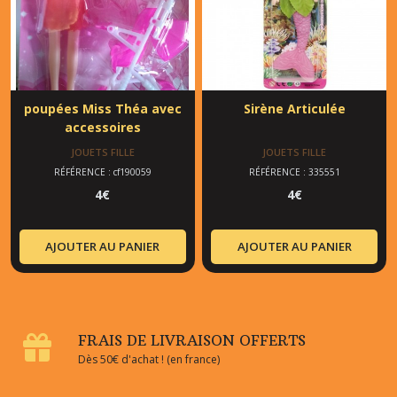
poupées Miss Théa avec
Sirène Articulée
accessoires
JOUETS FILLE
JOUETS FILLE
RÉFÉRENCE : cf190059
RÉFÉRENCE : 335551
4
€
4
€
AJOUTER AU PANIER
AJOUTER AU PANIER
FRAIS DE LIVRAISON OFFERTS
Dès 50€ d'achat ! (en france)