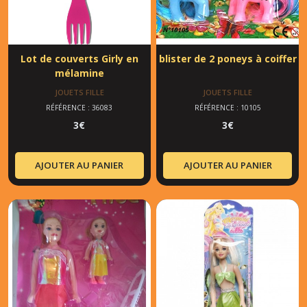
Lot de couverts Girly en
blister de 2 poneys à coiffer
mélamine
JOUETS FILLE
JOUETS FILLE
RÉFÉRENCE : 36083
RÉFÉRENCE : 10105
3
€
3
€
AJOUTER AU PANIER
AJOUTER AU PANIER