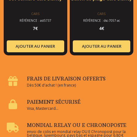
CARS
CARS
RÉFÉRENCE : ast5737
RÉFÉRENCE : dsc-7057-ac
7
€
4
€
AJOUTER AU PANIER
AJOUTER AU PANIER
FRAIS DE LIVRAISON OFFERTS
Dès 50€ d'achat ! (en france)
PAIEMENT SÉCURISÉ
Visa, Mastercard...
MONDIAL RELAY OU E CHRONOPOSTE
envoi de colis en mondial relay OU E Chronopost pour la
belgique, luxembourg, pays bas et espagne pour 6.80 €