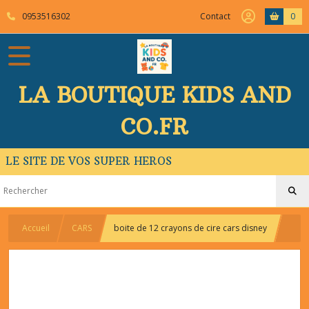
0953516302
Contact
0
LA BOUTIQUE KIDS AND
CO.FR
LE SITE DE VOS SUPER HEROS
Accueil
CARS
boite de 12 crayons de cire cars disney