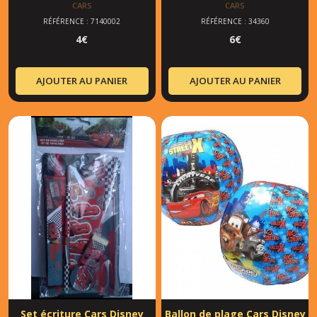
CARS
CARS
RÉFÉRENCE : 7140002
RÉFÉRENCE : 34360
4
€
6
€
AJOUTER AU PANIER
AJOUTER AU PANIER
Set écriture Cars Disney
Ballon de plage Cars Disney