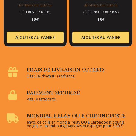
AFFAIRES DE CLASSE
AFFAIRES DE CLASSE
RÉFÉRENCE : b101s
RÉFÉRENCE : b101s black
18
€
18
€
AJOUTER AU PANIER
AJOUTER AU PANIER
FRAIS DE LIVRAISON OFFERTS
Dès 50€ d'achat ! (en france)
PAIEMENT SÉCURISÉ
Visa, Mastercard...
MONDIAL RELAY OU E CHRONOPOSTE
envoi de colis en mondial relay OU E Chronopost pour la
belgique, luxembourg, pays bas et espagne pour 6.80 €