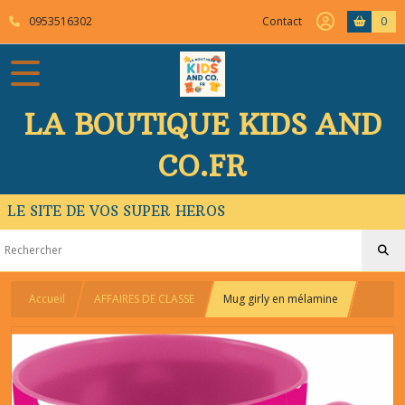
0953516302
Contact
0
LA BOUTIQUE KIDS AND
CO.FR
LE SITE DE VOS SUPER HEROS
Accueil
AFFAIRES DE CLASSE
Mug girly en mélamine