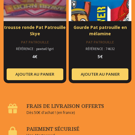
trousse ronde Pat Patrouille
Gourde Pat patrouille en
Skye
mélamine
PAT PATROUILLE
PAT PATROUILLE
RÉFÉRENCE : pawtw01girl
RÉFÉRENCE : 74632
4
€
5
€
AJOUTER AU PANIER
AJOUTER AU PANIER
FRAIS DE LIVRAISON OFFERTS
Dès 50€ d'achat ! (en france)
PAIEMENT SÉCURISÉ