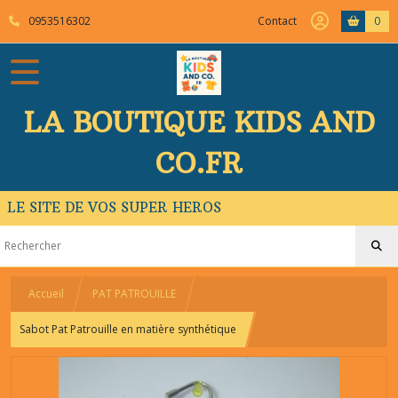
0953516302
Contact
0
LA BOUTIQUE KIDS AND
CO.FR
LE SITE DE VOS SUPER HEROS
Accueil
PAT PATROUILLE
Sabot Pat Patrouille en matière synthétique