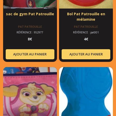
sac de gym Pat Patrouille
Bol Pat Patrouille en
mélamine
PAT PATROUILLE
PAT PATROUILLE
RÉFÉRENCE : 952977
RÉFÉRENCE : pat001
8
€
4
€
AJOUTER AU PANIER
AJOUTER AU PANIER