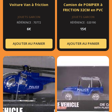
Voiture Van à friction
Camion de POMPIER à
FRICTION 32CM en PVC
JOUETS GARCON
JOUETS GARCON
RÉFÉRENCE : 70772
RÉFÉRENCE : 020190
6
€
15
€
AJOUTER AU PANIER
AJOUTER AU PANIER