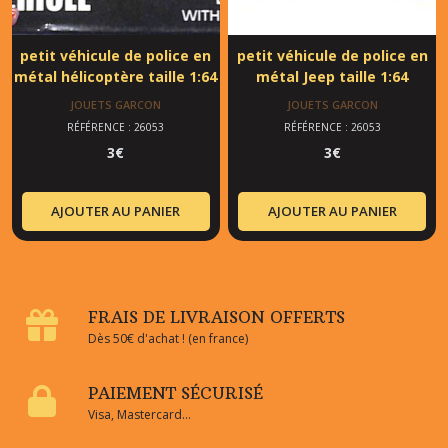
petit véhicule de police en
petit véhicule de police en
métal hélicoptère taille 1:64
métal Jeep taille 1:64
JOUETS GARCON
JOUETS GARCON
RÉFÉRENCE : 26053
RÉFÉRENCE : 26053
3
€
3
€
AJOUTER AU PANIER
AJOUTER AU PANIER
FRAIS DE LIVRAISON OFFERTS
Dès 50€ d'achat ! (en france)
PAIEMENT SÉCURISÉ
Visa, Mastercard...