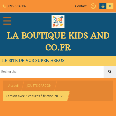
0953516302
Contact
0
LA BOUTIQUE KIDS AND
CO.FR
LE SITE DE VOS SUPER HEROS
Accueil
JOUETS GARCON
Camion avec 6 voitures à friction en PVC