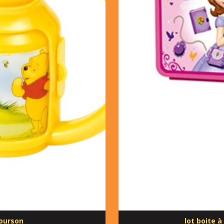
'ourson
lot boite 