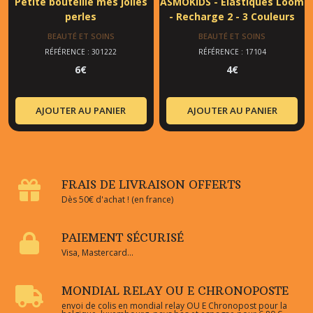
Petite bouteille mes jolies
ASMOKIDS - Elastiques Loom
perles
- Recharge 2 - 3 Couleurs
BEAUTÉ ET SOINS
BEAUTÉ ET SOINS
RÉFÉRENCE : 301222
RÉFÉRENCE : 17104
6
€
4
€
AJOUTER AU PANIER
AJOUTER AU PANIER
FRAIS DE LIVRAISON OFFERTS
Dès 50€ d'achat ! (en france)
PAIEMENT SÉCURISÉ
Visa, Mastercard...
MONDIAL RELAY OU E CHRONOPOSTE
envoi de colis en mondial relay OU E Chronopost pour la