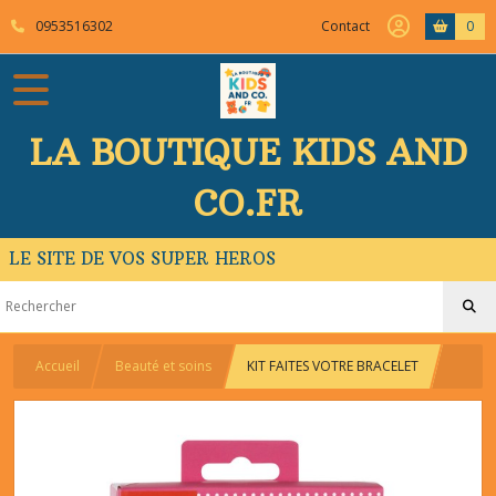
0953516302
Contact
0
LA BOUTIQUE KIDS AND
CO.FR
LE SITE DE VOS SUPER HEROS
Accueil
Beauté et soins
KIT FAITES VOTRE BRACELET