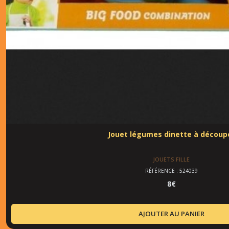
Jouet légumes dinette à découp
JOUETS FILLE
RÉFÉRENCE : 524039
8
€
AJOUTER AU PANIER