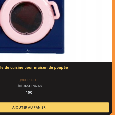
e de cuisine pour maison de poupée
JOUETS FILLE
RÉFÉRENCE : 482100
10
€
AJOUTER AU PANIER