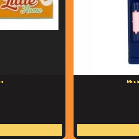
er
Meubl