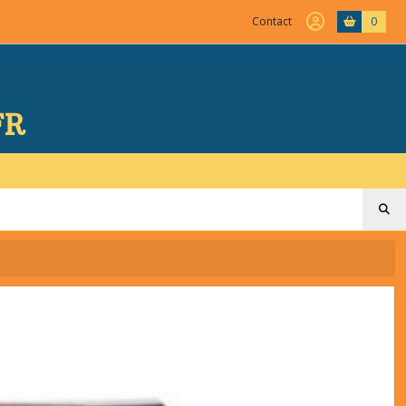
Contact
0
FR