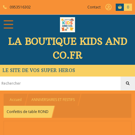
0953516302
Contact
0
LA BOUTIQUE KIDS AND
CO.FR
LE SITE DE VOS SUPER HEROS
Accueil
ANNIVERSAIRES ET FESTIFS
Confettis de table ROND