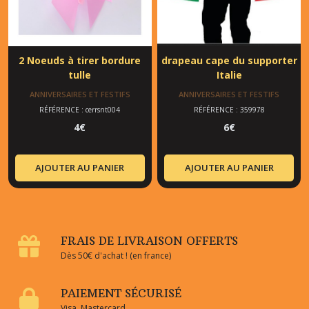
2 Noeuds à tirer bordure
drapeau cape du supporter
tulle
Italie
ANNIVERSAIRES ET FESTIFS
ANNIVERSAIRES ET FESTIFS
RÉFÉRENCE : cerrsnt004
RÉFÉRENCE : 359978
4
€
6
€
AJOUTER AU PANIER
AJOUTER AU PANIER
FRAIS DE LIVRAISON OFFERTS
Dès 50€ d'achat ! (en france)
PAIEMENT SÉCURISÉ
Visa, Mastercard...