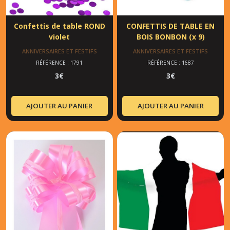
Confettis de table ROND
CONFETTIS DE TABLE EN
violet
BOIS BONBON (x 9)
ANNIVERSAIRES ET FESTIFS
ANNIVERSAIRES ET FESTIFS
RÉFÉRENCE : 1791
RÉFÉRENCE : 1687
3
€
3
€
AJOUTER AU PANIER
AJOUTER AU PANIER