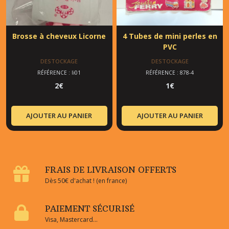
Brosse à cheveux Licorne
4 Tubes de mini perles en
PVC
DESTOCKAGE
DESTOCKAGE
RÉFÉRENCE : li01
RÉFÉRENCE : 878-4
2
€
1
€
AJOUTER AU PANIER
AJOUTER AU PANIER
FRAIS DE LIVRAISON OFFERTS
Dès 50€ d'achat ! (en france)
PAIEMENT SÉCURISÉ
Visa, Mastercard...