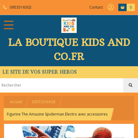
0953516302
Contact
0
LA BOUTIQUE KIDS AND
CO.FR
LE SITE DE VOS SUPER HEROS
Accueil
DESTOCKAGE
Figurine The Amazine Spiderman Electro avec accessoires