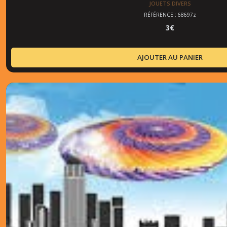
JOUETS DIVERS
RÉFÉRENCE : 68697z
3
€
AJOUTER AU PANIER