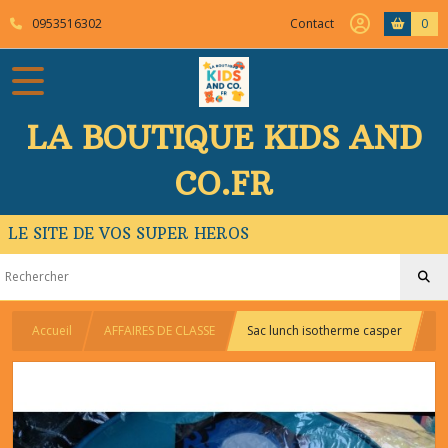
0953516302
Contact
0
LA BOUTIQUE KIDS AND
CO.FR
LE SITE DE VOS SUPER HEROS
Accueil
AFFAIRES DE CLASSE
Sac lunch isotherme casper