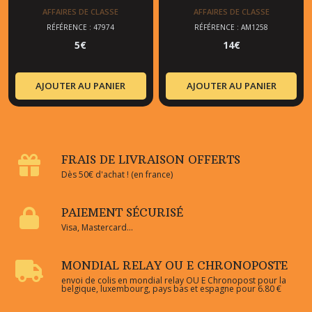
AFFAIRES DE CLASSE
AFFAIRES DE CLASSE
RÉFÉRENCE : 47974
RÉFÉRENCE : AM1258
5
€
14
€
AJOUTER AU PANIER
AJOUTER AU PANIER
FRAIS DE LIVRAISON OFFERTS
Dès 50€ d'achat ! (en france)
PAIEMENT SÉCURISÉ
Visa, Mastercard...
MONDIAL RELAY OU E CHRONOPOSTE
envoi de colis en mondial relay OU E Chronopost pour la
belgique, luxembourg, pays bas et espagne pour 6.80 €