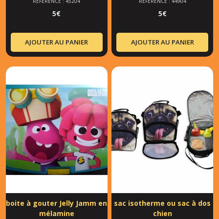
RÉFÉRENCE : 45204
RÉFÉRENCE : 44904
5
€
5
€
AJOUTER AU PANIER
AJOUTER AU PANIER
boite à gouter Jelly Jamm en
sac isotherme ou sac à dos
mélamine
chien