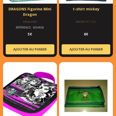
DRAGONS Figurine Mini
t-shirt mickey
Dragon
DRAGONS
MICKEY ET CO.
RÉFÉRENCE : 6054556
5
€
8
€
AJOUTER AU PANIER
AJOUTER AU PANIER