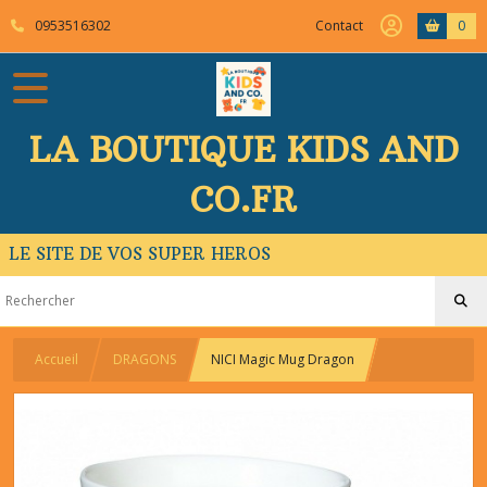
0953516302
Contact
0
LA BOUTIQUE KIDS AND
CO.FR
LE SITE DE VOS SUPER HEROS
Accueil
DRAGONS
NICI Magic Mug Dragon