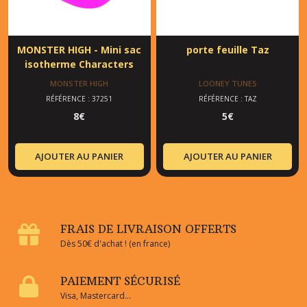
MONSTER HIGH - Mini sac
porte feuille Taz
isotherme Characters
MONSTER HIGH
LOONEY TUNES
RÉFÉRENCE : 37251
RÉFÉRENCE : TAZ
8
€
5
€
AJOUTER AU PANIER
AJOUTER AU PANIER
FRAIS DE LIVRAISON OFFERTS
Dès 50€ d'achat ! (en france)
PAIEMENT SÉCURISÉ
Visa, Mastercard...