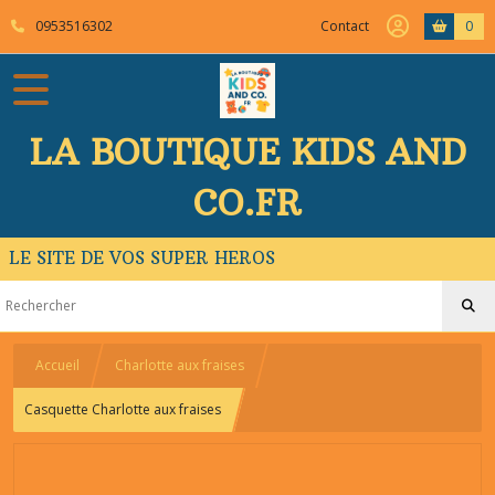
0953516302
Contact
0
LA BOUTIQUE KIDS AND
CO.FR
LE SITE DE VOS SUPER HEROS
Accueil
Charlotte aux fraises
Casquette Charlotte aux fraises