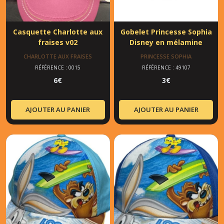
Casquette Charlotte aux
Gobelet Princesse Sophia
fraises v02
Disney en mélamine
CHARLOTTE AUX FRAISES
PRINCESSE SOPHIA
RÉFÉRENCE : 0015
RÉFÉRENCE : 49107
6
€
3
€
AJOUTER AU PANIER
AJOUTER AU PANIER