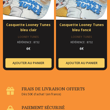
Casquette Looney Tunes
Casquette Looney Tunes
bleu clair
bleu foncé
LOONEY TUNES
LOONEY TUNES
RÉFÉRENCE : 8732
RÉFÉRENCE : 8732
6
€
6
€
AJOUTER AU PANIER
AJOUTER AU PANIER
FRAIS DE LIVRAISON OFFERTS
Dès 50€ d'achat ! (en france)
PAIEMENT SÉCURISÉ